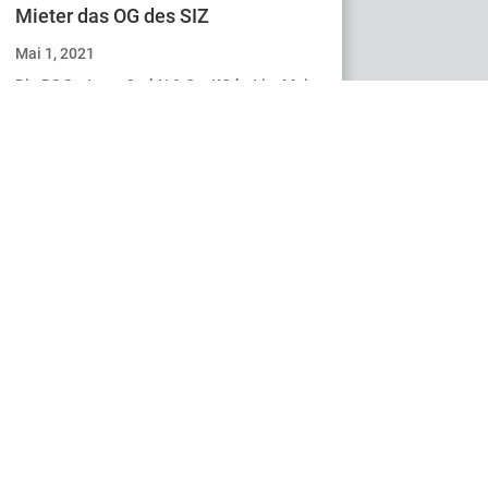
Mieter das OG des SIZ
Mai 1, 2021
Die BS Systems GmbH & Co. KG hat im Mai
2021 als erster Mieter das Obergeschoss
des SIZ bezogen und mit ihr viele großartige
Ideen und Lösungen für eine Vielzahl von
namhaften Kunden. Großzügige Räume mit
moderner Gestaltung sorgen für die
Mitarbeiter des
Gemeinschaftsunternehmen der Robert
Bosch GmbH und Sortimo International für
eine sehr angenehme Arbeitsatmosphäre.