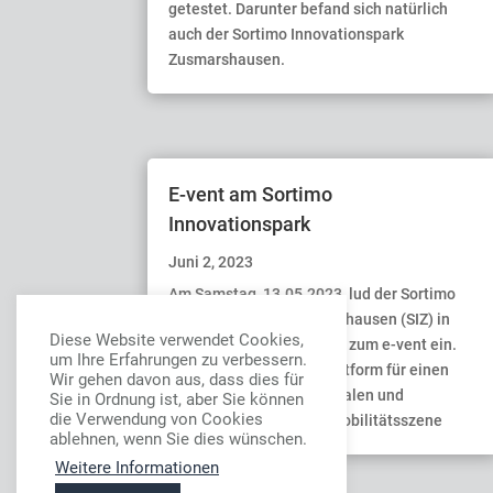
getestet. Darunter befand sich natürlich
auch der Sortimo Innovationspark
Zusmarshausen.
E-vent am Sortimo
Innovationspark
Juni 2, 2023
Am Samstag, 13.05.2023, lud der Sortimo
Innovationspark Zusmarshausen (SIZ) in
Diese Website verwendet Cookies,
Kooperation mit Cirrantic zum e-vent ein.
um Ihre Erfahrungen zu verbessern.
Der SIZ bot dabei die Plattform für einen
Wir gehen davon aus, dass dies für
Austausch mit der regionalen und
Sie in Ordnung ist, aber Sie können
die Verwendung von Cookies
überregionalen Elektromobilitätsszene
ablehnen, wenn Sie dies wünschen.
Weitere Informationen