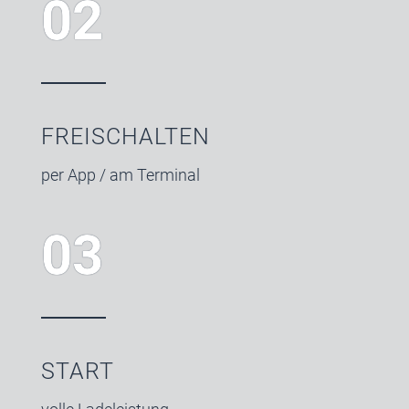
02
FREI­SCHALTEN
per App / am Terminal
03
START